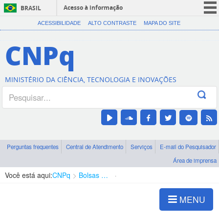
Acesso à informação
BRASIL
CORONAVÍRUS (COVID-19)
ACESSIBILIDADE
ALTO CONTRASTE
MAPA DO SITE
Participe
CNPq
Serviços
Legislação
MINISTÉRIO DA CIÊNCIA, TECNOLOGIA E INOVAÇÕES
Canais
Perguntas frequentes
Central de Atendimento
Serviços
E-mail do Pesquisador
Área de imprensa
Você está aqui:
CNPq
Bolsas e Auxílios Vigentes
Projetos de Pesquisa
MENU