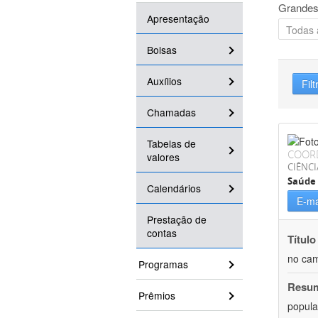
Grandes
Apresentação
Bolsas
Auxílios
Filt
Chamadas
Tabelas de
COOR
valores
CIÊNCI
Saúde 
Calendários
E-ma
Prestação de
contas
Título
no cam
Programas
Resu
Prêmios
popula