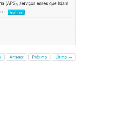
ria (APS), serviços esses que lidam
 n
...
leia mais
o
Anterior
Próximo
Último →