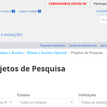
CORONAVÍRUS (COVID-19)
Participe
ra a busca
3
Ir para o rodapé
4
ACESSI
A E INOVAÇÕES
Perguntas frequentes
Central de Atendimento
Serv
olsas e Auxílios
Bolsas e Auxílios Vigentes
Projetos de Pesquisa
jetos de Pesquisa
Estados
Instituições