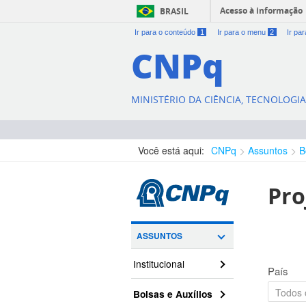
Acesso à informação
BRASIL
Ir para o conteúdo
1
Ir para o menu
2
Ir pa
CNPq
MINISTÉRIO DA CIÊNCIA, TECNOLOGI
Você está aqui:
CNPq
Assuntos
B
Pro
ASSUNTOS
Institucional
País
Bolsas e Auxílios