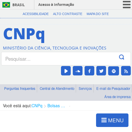
Acesso à informação
BRASIL
CORONAVÍRUS (COVID-19)
ACESSIBILIDADE
ALTO CONTRASTE
MAPA DO SITE
Participe
CNPq
Serviços
Legislação
MINISTÉRIO DA CIÊNCIA, TECNOLOGIA E INOVAÇÕES
Canais
Perguntas frequentes
Central de Atendimento
Serviços
E-mail do Pesquisador
Área de imprensa
Você está aqui:
CNPq
Bolsas e Auxílios Vigentes
Projetos de Pesquisa
MENU