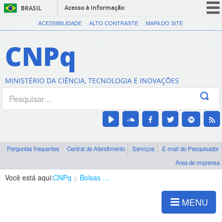
Acesso à informação
BRASIL
CORONAVÍRUS (COVID-19)
ACESSIBILIDADE
ALTO CONTRASTE
MAPA DO SITE
Participe
CNPq
Serviços
Legislação
MINISTÉRIO DA CIÊNCIA, TECNOLOGIA E INOVAÇÕES
Canais
Perguntas frequentes
Central de Atendimento
Serviços
E-mail do Pesquisador
Área de imprensa
Você está aqui:
CNPq
Bolsas e Auxílios Vigentes
Projetos de Pesquisa
MENU