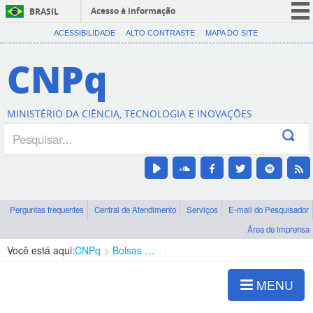
Acesso à informação
BRASIL
CORONAVÍRUS (COVID-19)
ACESSIBILIDADE
ALTO CONTRASTE
MAPA DO SITE
Participe
CNPq
Serviços
Legislação
MINISTÉRIO DA CIÊNCIA, TECNOLOGIA E INOVAÇÕES
Canais
Perguntas frequentes
Central de Atendimento
Serviços
E-mail do Pesquisador
Área de imprensa
Você está aqui:
CNPq
Bolsas e Auxílios Vigentes
Projetos de Pesquisa
MENU