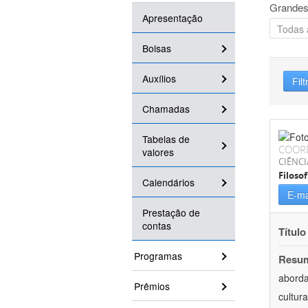
Grandes
Apresentação
Bolsas
Auxílios
Filt
Chamadas
Tabelas de
COOR
valores
CIÊNC
Filosof
Calendários
E-ma
Prestação de
contas
Título
Programas
Resu
aborda
Prêmios
cultur