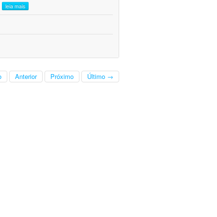
.
leia mais
o
Anterior
Próximo
Último →