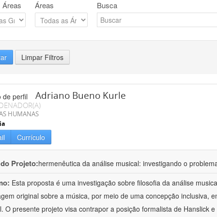
 Áreas
Áreas
Busca
rar
Limpar Filtros
Adriano Bueno Kurle
DENADOR(A)
IAS HUMANAS
ia
il
Currículo
 do Projeto:
hermenêutica da análise musical: investigando o problem
mo:
Esta proposta é uma investigação sobre filosofia da análise musi
gem original sobre a música, por meio de uma concepção inclusiva, em 
al. O presente projeto visa contrapor a posição formalista de Hanslick