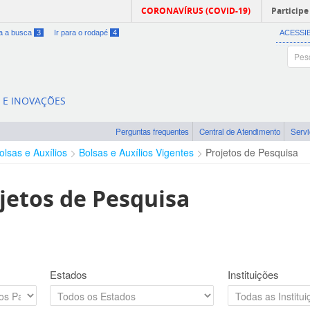
CORONAVÍRUS (COVID-19)
Participe
ra a busca
3
Ir para o rodapé
4
ACESSI
A E INOVAÇÕES
Perguntas frequentes
Central de Atendimento
Serv
olsas e Auxílios
Bolsas e Auxílios Vigentes
Projetos de Pesquisa
jetos de Pesquisa
Estados
Instituições