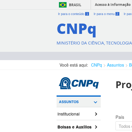
Acesso à informação
BRASIL
Ir para o conteúdo
1
Ir para o menu
2
Ir pa
CNPq
MINISTÉRIO DA CIÊNCIA, TECNOLOGI
Você está aqui:
CNPq
Assuntos
B
Pro
ASSUNTOS
Institucional
País
Bolsas e Auxílios