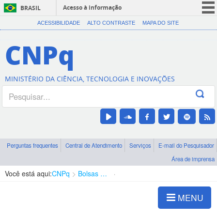
Acesso à informação
BRASIL
CORONAVÍRUS (COVID-19)
ACESSIBILIDADE
ALTO CONTRASTE
MAPA DO SITE
Participe
CNPq
Serviços
Legislação
MINISTÉRIO DA CIÊNCIA, TECNOLOGIA E INOVAÇÕES
Canais
Perguntas frequentes
Central de Atendimento
Serviços
E-mail do Pesquisador
Área de imprensa
Você está aqui:
CNPq
Bolsas e Auxílios Vigentes
Projetos de Pesquisa
MENU