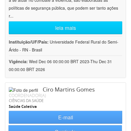
a se atuar no combate à violência, são elaboradas as
políticas de segurança pública, que podem ser tanto ações
r
...
leia mais
Instituição/UF/País:
Universidade Federal Rural do Semi-
Árido - RN - Brasil
Vigência:
Wed Dec 06 00:00:00 BRT 2023-Thu Dec 31
00:00:00 BRT 2026
Ciro Martins Gomes
COORDENADOR(A)
CIÊNCIAS DA SAÚDE
Saúde Coletiva
E-mail