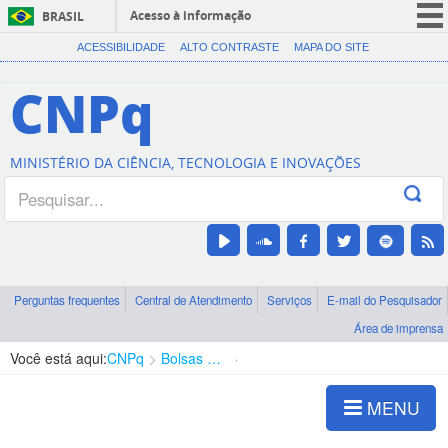
Acesso à informação
BRASIL
CORONAVÍRUS (COVID-19)
ACESSIBILIDADE
ALTO CONTRASTE
MAPA DO SITE
Participe
CNPq
Serviços
Legislação
MINISTÉRIO DA CIÊNCIA, TECNOLOGIA E INOVAÇÕES
Canais
Perguntas frequentes
Central de Atendimento
Serviços
E-mail do Pesquisador
Área de imprensa
Você está aqui:
CNPq
Bolsas e Auxílios Vigentes
Projetos de Pesquisa
MENU