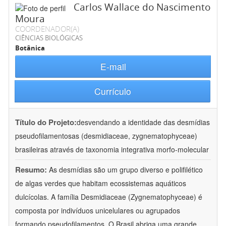
Carlos Wallace do Nascimento
Moura
COORDENADOR(A)
CIÊNCIAS BIOLÓGICAS
Botânica
E-mail
Currículo
Título do Projeto:
desvendando a identidade das desmídias
pseudofilamentosas (desmidiaceae, zygnematophyceae)
brasileiras através de taxonomia integrativa morfo-molecular
Resumo:
As desmídias são um grupo diverso e polifilético
de algas verdes que habitam ecossistemas aquáticos
dulcícolas. A família Desmidiaceae (Zygnematophyceae) é
composta por indivíduos unicelulares ou agrupados
formando pseudofilamentos. O Brasil abriga uma grande