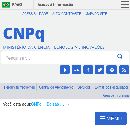
Acesso à informação
BRASIL
CORONAVÍRUS (COVID-19)
ACESSIBILIDADE
ALTO CONTRASTE
MAPA DO SITE
Participe
CNPq
Serviços
Legislação
MINISTÉRIO DA CIÊNCIA, TECNOLOGIA E INOVAÇÕES
Canais
Perguntas frequentes
Central de Atendimento
Serviços
E-mail do Pesquisador
Área de imprensa
Você está aqui:
CNPq
Bolsas e Auxílios Vigentes
Projetos de Pesquisa
MENU