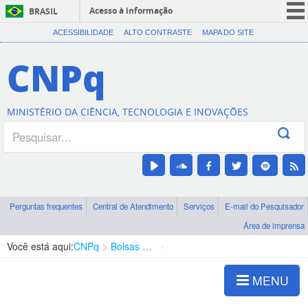
Acesso à informação
BRASIL
CORONAVÍRUS (COVID-19)
ACESSIBILIDADE
ALTO CONTRASTE
MAPA DO SITE
Participe
CNPq
Serviços
Legislação
MINISTÉRIO DA CIÊNCIA, TECNOLOGIA E INOVAÇÕES
Canais
Perguntas frequentes
Central de Atendimento
Serviços
E-mail do Pesquisador
Área de imprensa
Você está aqui:
CNPq
Bolsas e Auxílios Vigentes
Projetos de Pesquisa
MENU