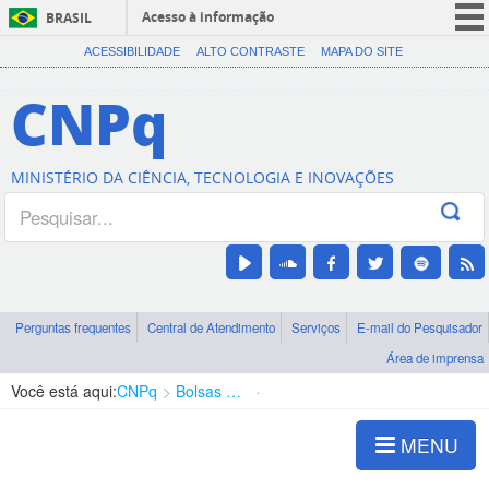
Acesso à informação
BRASIL
CORONAVÍRUS (COVID-19)
ACESSIBILIDADE
ALTO CONTRASTE
MAPA DO SITE
Participe
CNPq
Serviços
Legislação
MINISTÉRIO DA CIÊNCIA, TECNOLOGIA E INOVAÇÕES
Canais
Perguntas frequentes
Central de Atendimento
Serviços
E-mail do Pesquisador
Área de imprensa
Você está aqui:
CNPq
Bolsas e Auxílios Vigentes
Projetos de Pesquisa
MENU