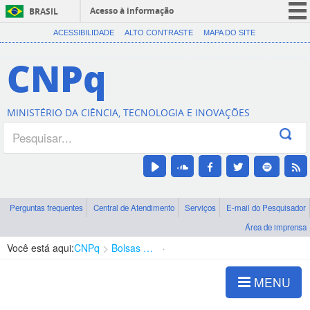
Acesso à informação
BRASIL
CORONAVÍRUS (COVID-19)
ACESSIBILIDADE
ALTO CONTRASTE
MAPA DO SITE
Participe
CNPq
Serviços
Legislação
MINISTÉRIO DA CIÊNCIA, TECNOLOGIA E INOVAÇÕES
Canais
Perguntas frequentes
Central de Atendimento
Serviços
E-mail do Pesquisador
Área de imprensa
Você está aqui:
CNPq
Bolsas e Auxílios Vigentes
Projetos de Pesquisa
MENU