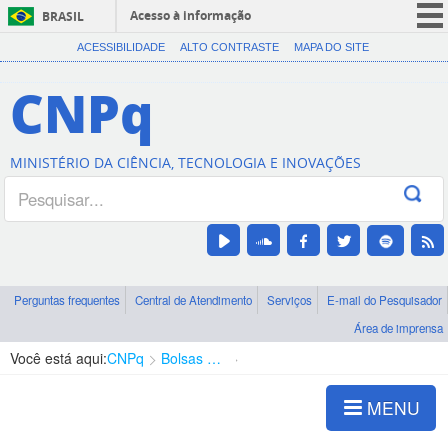
Acesso à informação
BRASIL
CORONAVÍRUS (COVID-19)
ACESSIBILIDADE
ALTO CONTRASTE
MAPA DO SITE
Participe
CNPq
Serviços
Legislação
MINISTÉRIO DA CIÊNCIA, TECNOLOGIA E INOVAÇÕES
Canais
Perguntas frequentes
Central de Atendimento
Serviços
E-mail do Pesquisador
Área de imprensa
Você está aqui:
CNPq
Bolsas e Auxílios Vigentes
Projetos de Pesquisa
MENU