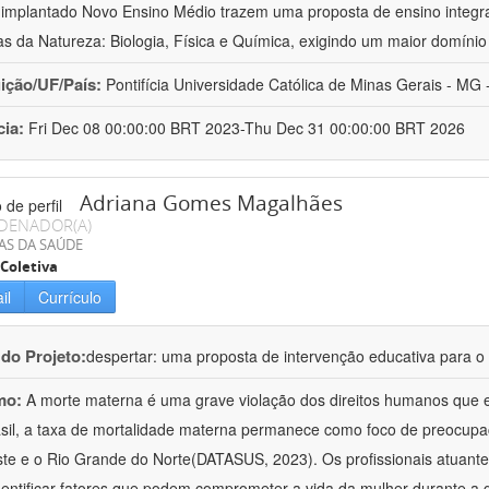
implantado Novo Ensino Médio trazem uma proposta de ensino integr
as da Natureza: Biologia, Física e Química, exigindo um maior domínio
uição/UF/País:
Pontifícia Universidade Católica de Minas Gerais - MG -
cia:
Fri Dec 08 00:00:00 BRT 2023-Thu Dec 31 00:00:00 BRT 2026
Adriana Gomes Magalhães
DENADOR(A)
AS DA SAÚDE
Coletiva
il
Currículo
 do Projeto:
despertar: uma proposta de intervenção educativa para o 
mo:
A morte materna é uma grave violação dos direitos humanos que e
sil, a taxa de mortalidade materna permanece como foco de preocup
te e o Rio Grande do Norte(DATASUS, 2023). Os profissionais atuant
dentificar fatores que podem comprometer a vida da mulher durante a 