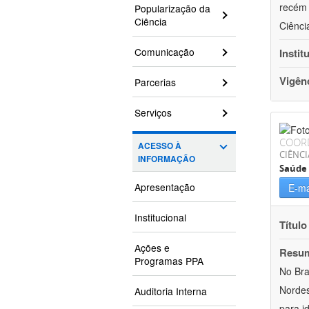
recém 
Popularização da
Ciência
Ciênci
Comunicação
Instit
Vigên
Parcerias
Serviços
COOR
ACESSO À
CIÊNCI
INFORMAÇÃO
Saúde 
Apresentação
E-ma
Institucional
Título
Ações e
Resu
Programas PPA
No Bra
Nordes
Auditoria Interna
para i