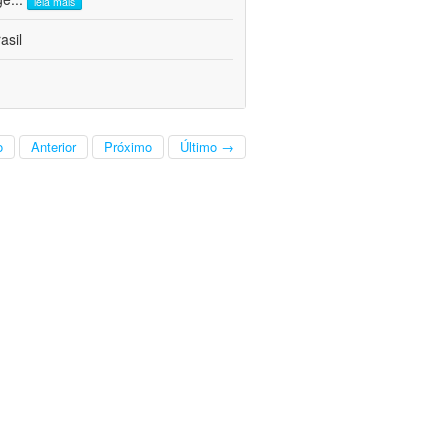
leia mais
asil
o
Anterior
Próximo
Último →