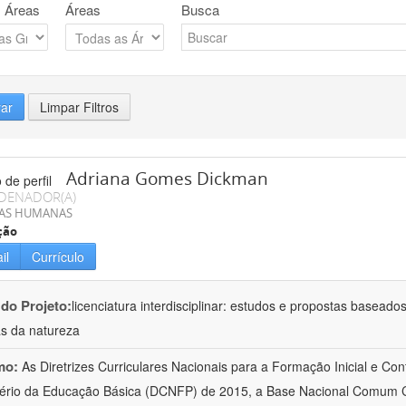
 Áreas
Áreas
Busca
rar
Limpar Filtros
Adriana Gomes Dickman
DENADOR(A)
IAS HUMANAS
ção
il
Currículo
 do Projeto:
licenciatura interdisciplinar: estudos e propostas baseado
as da natureza
mo:
As Diretrizes Curriculares Nacionais para a Formação Inicial e Con
ério da Educação Básica (DCNFP) de 2015, a Base Nacional Comum C