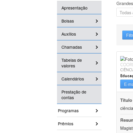
Grandes
Apresentação
Bolsas
Auxílios
Filt
Chamadas
Tabelas de
COOR
valores
CIÊNC
Educa
Calendários
E-ma
Prestação de
contas
Título
ciênci
Programas
Resu
Prêmios
Magist