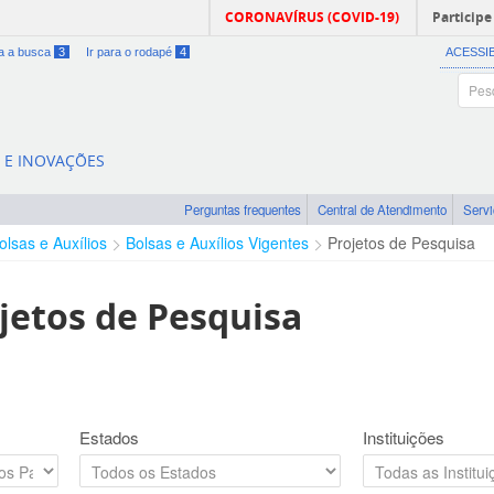
CORONAVÍRUS (COVID-19)
Participe
ra a busca
3
Ir para o rodapé
4
ACESSI
A E INOVAÇÕES
Perguntas frequentes
Central de Atendimento
Serv
olsas e Auxílios
Bolsas e Auxílios Vigentes
Projetos de Pesquisa
jetos de Pesquisa
Estados
Instituições