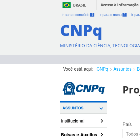
Acesso à informação
BRASIL
Ir para o conteúdo
1
Ir para o menu
2
Ir pa
CNPq
MINISTÉRIO DA CIÊNCIA, TECNOLOGI
Você está aqui:
CNPq
Assuntos
B
Pro
ASSUNTOS
Institucional
País
Bolsas e Auxílios