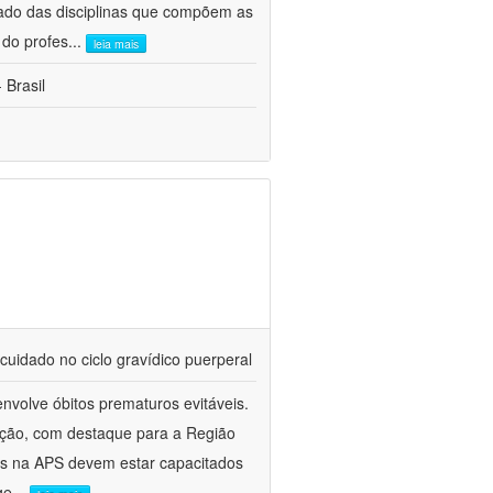
ado das disciplinas que compõem as
 do profes
...
leia mais
 Brasil
cuidado no ciclo gravídico puerperal
nvolve óbitos prematuros evitáveis.
ação, com destaque para a Região
es na APS devem estar capacitados
ge
...