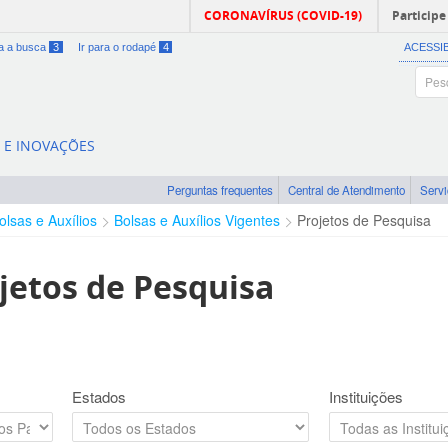
CORONAVÍRUS (COVID-19)
Participe
ra a busca
3
Ir para o rodapé
4
ACESSI
A E INOVAÇÕES
Perguntas frequentes
Central de Atendimento
Serv
olsas e Auxílios
Bolsas e Auxílios Vigentes
Projetos de Pesquisa
jetos de Pesquisa
Estados
Instituições