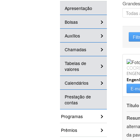
Grandes
Apresentação
Bolsas
Auxílios
Filt
Chamadas
Tabelas de
COOR
valores
ENGEN
Engenh
Calendários
E-ma
Prestação de
contas
Título
Programas
Resu
altern
Prêmios
da pav