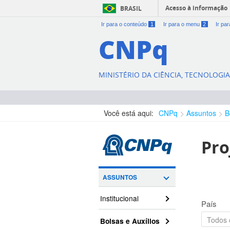
Acesso à informação
BRASIL
Ir para o conteúdo
1
Ir para o menu
2
Ir pa
CNPq
MINISTÉRIO DA CIÊNCIA, TECNOLOGI
Você está aqui:
CNPq
Assuntos
B
Pro
ASSUNTOS
Institucional
País
Bolsas e Auxílios