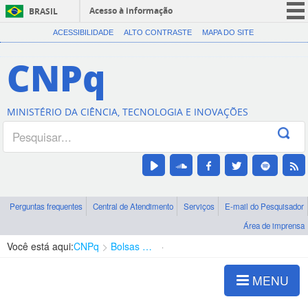
Acesso à informação
BRASIL
CORONAVÍRUS (COVID-19)
ACESSIBILIDADE
ALTO CONTRASTE
MAPA DO SITE
Participe
CNPq
Serviços
Legislação
MINISTÉRIO DA CIÊNCIA, TECNOLOGIA E INOVAÇÕES
Canais
Perguntas frequentes
Central de Atendimento
Serviços
E-mail do Pesquisador
Área de imprensa
Você está aqui:
CNPq
Bolsas e Auxílios Vigentes
Projetos de Pesquisa
MENU