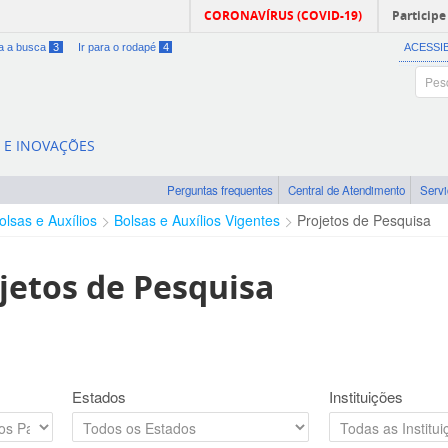
CORONAVÍRUS (COVID-19)
Participe
ra a busca
3
Ir para o rodapé
4
ACESSI
A E INOVAÇÕES
Perguntas frequentes
Central de Atendimento
Serv
olsas e Auxílios
Bolsas e Auxílios Vigentes
Projetos de Pesquisa
jetos de Pesquisa
Estados
Instituições