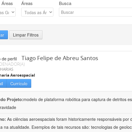
 Áreas
Áreas
Busca
rar
Limpar Filtros
Tiago Felipe de Abreu Santos
DENADOR(A)
HARIAS
aria Aeroespacial
il
Currículo
 do Projeto:
modelo de plataforma robótica para captura de detritos es
ravidade
mo:
As ciências aeroespaciais foram historicamente responsáveis por d
 na atualidade. Exemplos de tais recursos são: tecnologias de geolo