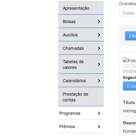
Grandes
Apresentação
Bolsas
Auxílios
Filt
Chamadas
Tabelas de
COOR
valores
ENGEN
Engenh
Calendários
E-ma
Prestação de
contas
Título
microg
Programas
Resu
Prêmios
humana