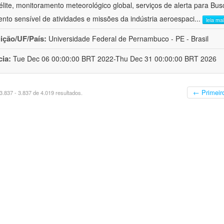
télite, monitoramento meteorológico global, serviços de alerta para Bu
nto sensível de atividades e missões da indústria aeroespaci
...
leia ma
uição/UF/País:
Universidade Federal de Pernambuco - PE - Brasil
cia:
Tue Dec 06 00:00:00 BRT 2022-Thu Dec 31 00:00:00 BRT 2026
← Primeir
.837 - 3.837 de 4.019 resultados.