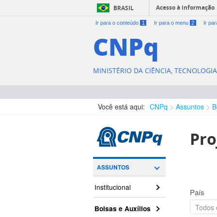
Acesso à informação
BRASIL
Ir para o conteúdo
1
Ir para o menu
2
Ir pa
CNPq
MINISTÉRIO DA CIÊNCIA, TECNOLOGI
Você está aqui:
CNPq
Assuntos
B
Pro
ASSUNTOS
Institucional
País
Bolsas e Auxílios