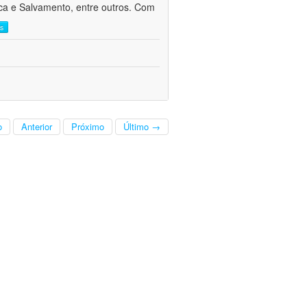
sca e Salvamento, entre outros. Com
is
o
Anterior
Próximo
Último →