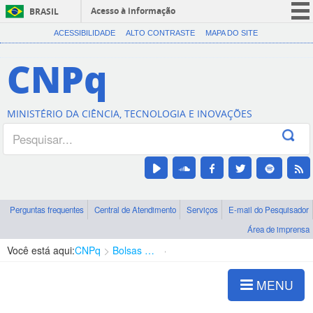
Acesso à informação
BRASIL
CORONAVÍRUS (COVID-19)
ACESSIBILIDADE
ALTO CONTRASTE
MAPA DO SITE
Participe
CNPq
Serviços
Legislação
MINISTÉRIO DA CIÊNCIA, TECNOLOGIA E INOVAÇÕES
Canais
Perguntas frequentes
Central de Atendimento
Serviços
E-mail do Pesquisador
Área de imprensa
Você está aqui:
CNPq
Bolsas e Auxílios Vigentes
Projetos de Pesquisa
MENU