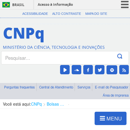
Acesso à informação
BRASIL
CORONAVÍRUS (COVID-19)
ACESSIBILIDADE
ALTO CONTRASTE
MAPA DO SITE
Participe
CNPq
Serviços
Legislação
MINISTÉRIO DA CIÊNCIA, TECNOLOGIA E INOVAÇÕES
Canais
Perguntas frequentes
Central de Atendimento
Serviços
E-mail do Pesquisador
Área de imprensa
Você está aqui:
CNPq
Bolsas e Auxílios Vigentes
Projetos de Pesquisa
MENU