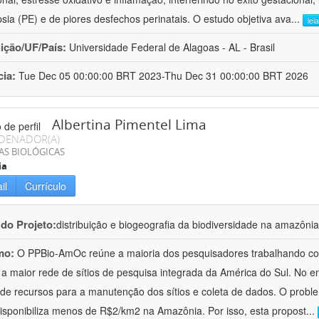
sia (PE) e de piores desfechos perinatais. O estudo objetiva ava
...
lei
uição/UF/País:
Universidade Federal de Alagoas - AL - Brasil
cia:
Tue Dec 05 00:00:00 BRT 2023-Thu Dec 31 00:00:00 BRT 2026
Albertina Pimentel Lima
DENADOR(A)
AS BIOLÓGICAS
ia
il
Currículo
 do Projeto:
distribuição e biogeografia da biodiversidade na amazônia
mo:
O PPBio-AmOc reúne a maioria dos pesquisadores trabalhando com
 a maior rede de sítios de pesquisa integrada da América do Sul. No e
a de recursos para a manutenção dos sítios e coleta de dados. O prob
disponibiliza menos de R$2/km2 na Amazônia. Por isso, esta propost
...