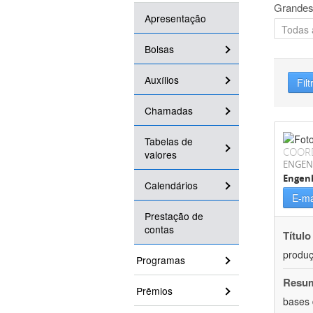
Grandes
Apresentação
Bolsas
Auxílios
Filt
Chamadas
Tabelas de
COOR
valores
ENGEN
Engenh
Calendários
E-ma
Prestação de
contas
Título
produç
Programas
Resu
Prêmios
bases 