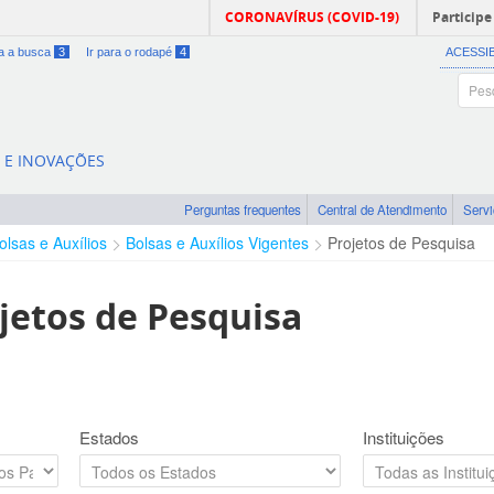
CORONAVÍRUS (COVID-19)
Participe
ra a busca
3
Ir para o rodapé
4
ACESSI
A E INOVAÇÕES
Perguntas frequentes
Central de Atendimento
Serv
olsas e Auxílios
Bolsas e Auxílios Vigentes
Projetos de Pesquisa
jetos de Pesquisa
Estados
Instituições