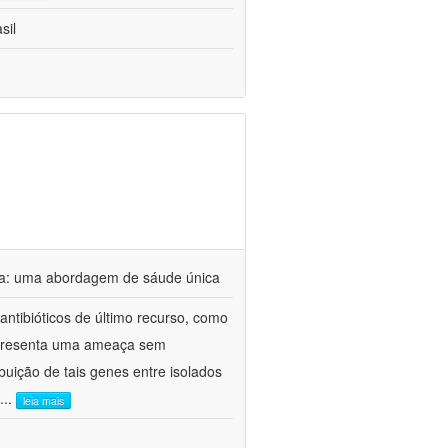
sil
tina: uma abordagem de sáude única
antibióticos de último recurso, como
 representa uma ameaça sem
uição de tais genes entre isolados
...
leia mais