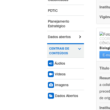
Instit
PDTIC
Vigên
Planejamento
Estratégico
Dados abertos
COOR
CIÊNCI
Biolog
CENTRAIS DE
CONTEÚDOS
E-ma
Áudios
Título
Vídeos
Resu
a coli
Imagens
preced
Dados Abertos
de ori
Instit