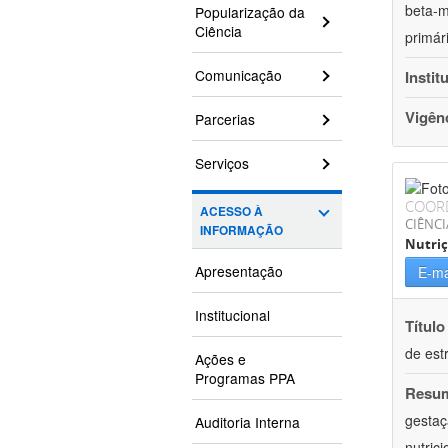
beta-m
Popularização da
Ciência
primár
Comunicação
Instit
Vigên
Parcerias
Serviços
COOR
ACESSO À
CIÊNCI
INFORMAÇÃO
Nutri
Apresentação
E-ma
Institucional
Título
de est
Ações e
Programas PPA
Resu
gestaç
Auditoria Interna
nutric