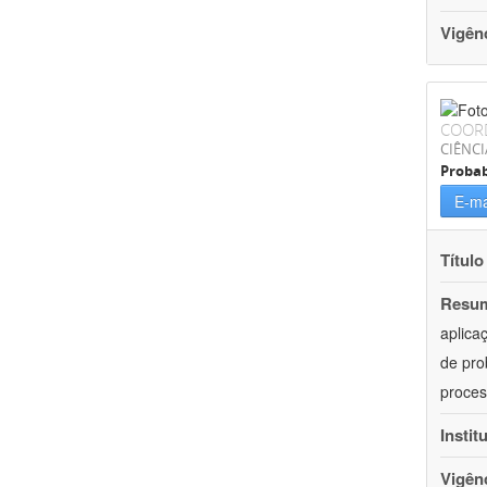
Vigên
COOR
CIÊNCI
Probab
E-ma
Título
Resu
aplica
de pro
proces
Instit
Vigên