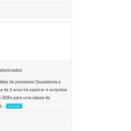
relacionados
álise de processos Gaussianos e
a de 3 anos irá explorar 4 conjuntos
 e SDEs para uma classe de
q
...
leia mais