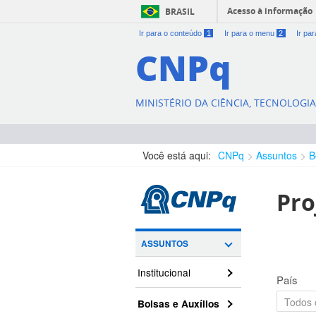
Acesso à informação
BRASIL
Ir para o conteúdo
1
Ir para o menu
2
Ir pa
CNPq
MINISTÉRIO DA CIÊNCIA, TECNOLOGI
Você está aqui:
CNPq
Assuntos
B
Pro
ASSUNTOS
Institucional
País
Bolsas e Auxílios