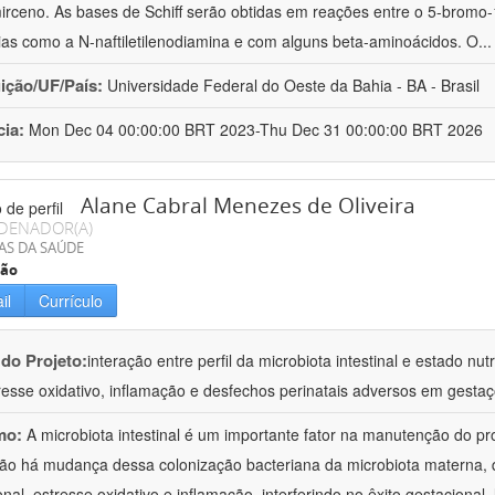
irceno. As bases de Schiff serão obtidas em reações entre o 5-bromo-
ias como a N-naftiletilenodiamina e com alguns beta-aminoácidos. O
..
uição/UF/País:
Universidade Federal do Oeste da Bahia - BA - Brasil
cia:
Mon Dec 04 00:00:00 BRT 2023-Thu Dec 31 00:00:00 BRT 2026
Alane Cabral Menezes de Oliveira
DENADOR(A)
AS DA SAÚDE
ção
il
Currículo
 do Projeto:
interação entre perfil da microbiota intestinal e estado n
resse oxidativo, inflamação e desfechos perinatais adversos em gest
mo:
A microbiota intestinal é um importante fator na manutenção do 
ão há mudança dessa colonização bacteriana da microbiota materna, q
ional, estresse oxidativo e inflamação, interferindo no êxito gestaciona