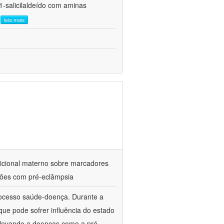
1-salicilaldeído com aminas
.
leia mais
utricional materno sobre marcadores
ações com pré-eclâmpsia
processo saúde-doença. Durante a
ue pode sofrer influência do estado
l, levando a doenças como a pré-