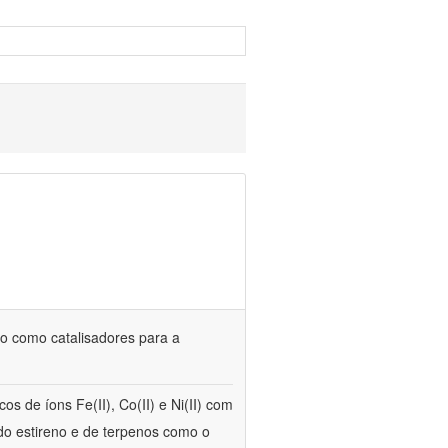
uso como catalisadores para a
s de íons Fe(II), Co(II) e Ni(II) com
 do estireno e de terpenos como o