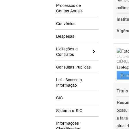
Processos de
eclâmp
Contas Anuais
Instit
Convênios
Vigên
Despesas
Licitações e
Contratos
COOR
CIÊNCI
Consultas Públicas
Ecolog
E-ma
Lei - Acesso a
Informação
Título
SIC
Resu
possui
Sistema e-SIC
a falt
Informações
atual 
Classificadas