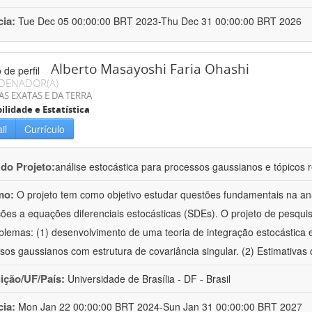
cia:
Tue Dec 05 00:00:00 BRT 2023-Thu Dec 31 00:00:00 BRT 2026
Alberto Masayoshi Faria Ohashi
DENADOR(A)
AS EXATAS E DA TERRA
ilidade e Estatística
il
Currículo
 do Projeto:
análise estocástica para processos gaussianos e tópicos 
mo:
O projeto tem como objetivo estudar questões fundamentais na an
ções a equações diferenciais estocásticas (SDEs). O projeto de pesquis
blemas: (1) desenvolvimento de uma teoria de integração estocástica
sos gaussianos com estrutura de covariância singular. (2) Estimativas 
uição/UF/País:
Universidade de Brasília - DF - Brasil
cia:
Mon Jan 22 00:00:00 BRT 2024-Sun Jan 31 00:00:00 BRT 2027