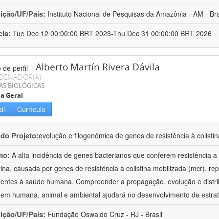
uição/UF/País:
Instituto Nacional de Pesquisas da Amazônia - AM - Bra
cia:
Tue Dec 12 00:00:00 BRT 2023-Thu Dec 31 00:00:00 BRT 2026
Alberto Martín Rivera Dávila
DENADOR(A)
AS BIOLÓGICAS
ia Geral
il
Currículo
 do Projeto:
evolução e filogenômica de genes de resistência à colis
mo:
A alta incidência de genes bacterianos que conferem resistência a 
stina, causada por genes de resistência à colistina mobilizada (mcr),
entes à saúde humana. Compreender a propagação, evolução e distrib
gem humana, animal e ambiental ajudará no desenvolvimento de estrat
uição/UF/País:
Fundação Oswaldo Cruz - RJ - Brasil