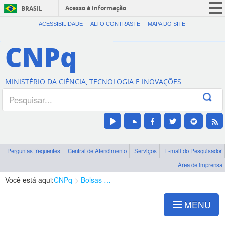
Acesso à informação
BRASIL
CORONAVÍRUS (COVID-19)
ACESSIBILIDADE
ALTO CONTRASTE
MAPA DO SITE
Participe
CNPq
Serviços
Legislação
MINISTÉRIO DA CIÊNCIA, TECNOLOGIA E INOVAÇÕES
Canais
Perguntas frequentes
Central de Atendimento
Serviços
E-mail do Pesquisador
Área de imprensa
Você está aqui:
CNPq
Bolsas e Auxílios Vigentes
Projetos de Pesquisa
MENU