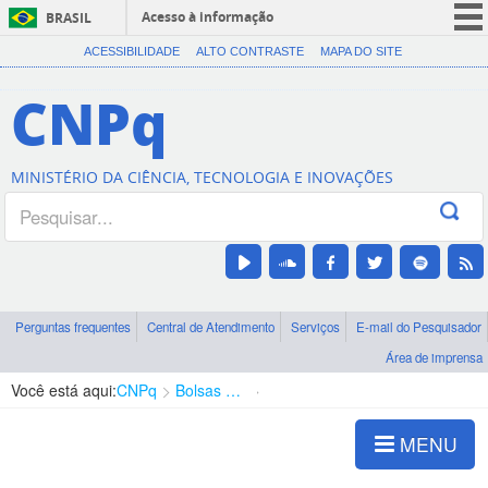
Acesso à informação
BRASIL
CORONAVÍRUS (COVID-19)
ACESSIBILIDADE
ALTO CONTRASTE
MAPA DO SITE
Participe
CNPq
Serviços
Legislação
MINISTÉRIO DA CIÊNCIA, TECNOLOGIA E INOVAÇÕES
Canais
Perguntas frequentes
Central de Atendimento
Serviços
E-mail do Pesquisador
Área de imprensa
Você está aqui:
CNPq
Bolsas e Auxílios Vigentes
Projetos de Pesquisa
MENU