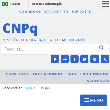
Acesso à informação
BRASIL
CORONAVÍRUS (COVID-19)
ACESSIBILIDADE
ALTO CONTRASTE
MAPA DO SITE
Participe
CNPq
Serviços
Legislação
MINISTÉRIO DA CIÊNCIA, TECNOLOGIA E INOVAÇÕES
Canais
Perguntas frequentes
Central de Atendimento
Serviços
E-mail do Pesquisador
Área de imprensa
Você está aqui:
CNPq
Bolsas e Auxílios Vigentes
Projetos de Pesquisa
MENU