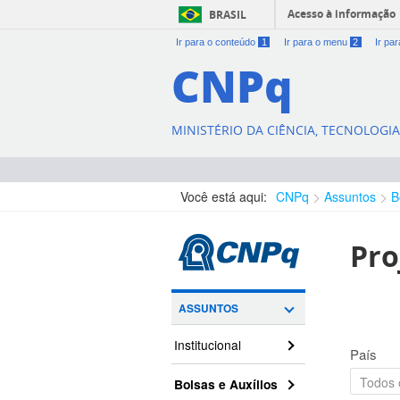
Acesso à informação
BRASIL
Ir para o conteúdo
1
Ir para o menu
2
Ir pa
CNPq
MINISTÉRIO DA CIÊNCIA, TECNOLOGI
Você está aqui:
CNPq
Assuntos
B
Pro
ASSUNTOS
Institucional
País
Bolsas e Auxílios