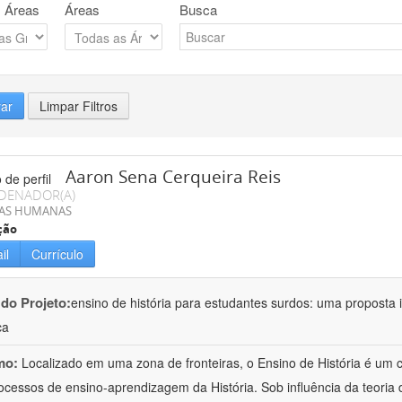
 Áreas
Áreas
Busca
rar
Limpar Filtros
Aaron Sena Cerqueira Reis
DENADOR(A)
IAS HUMANAS
ção
il
Currículo
 do Projeto:
ensino de história para estudantes surdos: uma proposta i
ca
mo:
Localizado em uma zona de fronteiras, o Ensino de História é um
ocessos de ensino-aprendizagem da História. Sob influência da teoria d