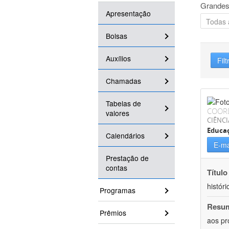
Grandes
Apresentação
Bolsas
Auxílios
Filt
Chamadas
Tabelas de
COOR
valores
CIÊNC
Educa
Calendários
E-ma
Prestação de
contas
Título
históri
Programas
Resu
Prêmios
aos pr