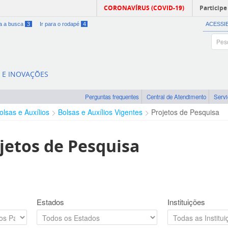
CORONAVÍRUS (COVID-19)
Participe
ra a busca
3
Ir para o rodapé
4
ACESSI
A E INOVAÇÕES
Perguntas frequentes
Central de Atendimento
Serv
olsas e Auxílios
Bolsas e Auxílios Vigentes
Projetos de Pesquisa
jetos de Pesquisa
Estados
Instituições