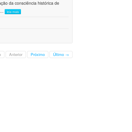
ão da consciência histórica de
...
leia mais
o
Anterior
Próximo
Último →