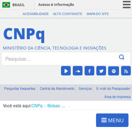
Acesso à informação
BRASIL
CORONAVÍRUS (COVID-19)
ACESSIBILIDADE
ALTO CONTRASTE
MAPA DO SITE
Participe
CNPq
Serviços
Legislação
MINISTÉRIO DA CIÊNCIA, TECNOLOGIA E INOVAÇÕES
Canais
Perguntas frequentes
Central de Atendimento
Serviços
E-mail do Pesquisador
Área de imprensa
Você está aqui:
CNPq
Bolsas e Auxílios Vigentes
Projetos de Pesquisa
MENU