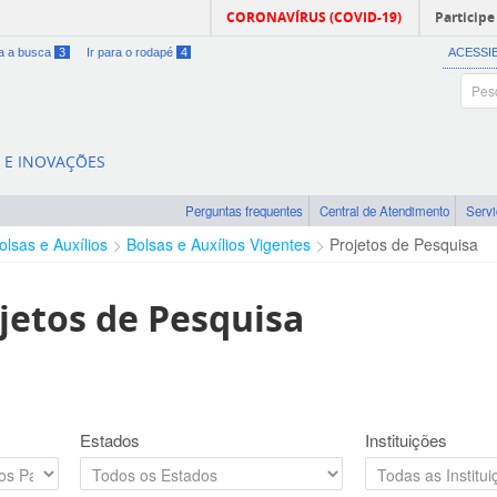
CORONAVÍRUS (COVID-19)
Participe
ra a busca
3
Ir para o rodapé
4
ACESSI
A E INOVAÇÕES
Perguntas frequentes
Central de Atendimento
Serv
olsas e Auxílios
Bolsas e Auxílios Vigentes
Projetos de Pesquisa
jetos de Pesquisa
Estados
Instituições