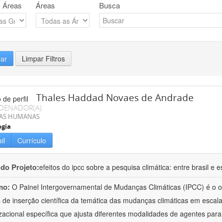
 Áreas
Áreas
Busca
rar
Limpar Filtros
Thales Haddad Novaes de Andrade
DENADOR(A)
IAS HUMANAS
ogia
il
Currículo
 do Projeto:
efeitos do ipcc sobre a pesquisa climática: entre brasil e
mo:
O Painel Intergovernamental de Mudanças Climáticas (IPCC) é o o
 de inserção científica da temática das mudanças climáticas em escal
zacional específica que ajusta diferentes modalidades de agentes pa