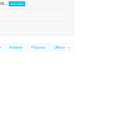
nd
...
leia mais
o
Anterior
Próximo
Último →