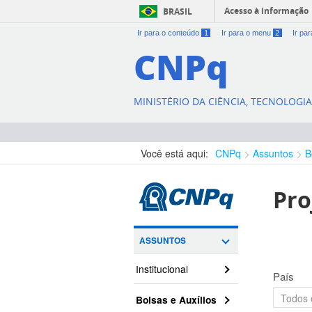
Acesso à informação
BRASIL
Ir para o conteúdo
1
Ir para o menu
2
Ir pa
CNPq
MINISTÉRIO DA CIÊNCIA, TECNOLOGI
Você está aqui:
CNPq
Assuntos
B
Pro
ASSUNTOS
Institucional
País
Bolsas e Auxílios