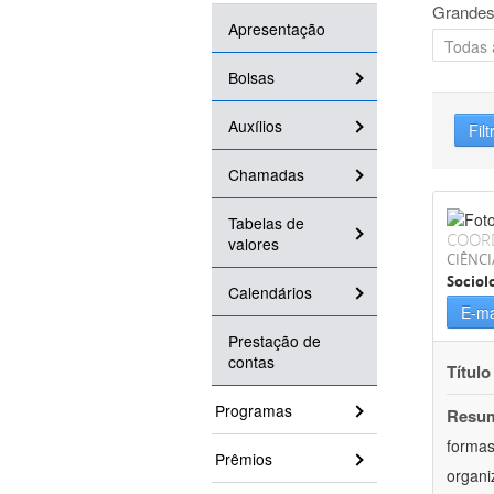
Grandes
Apresentação
Bolsas
Auxílios
Filt
Chamadas
Tabelas de
COOR
valores
CIÊNC
Sociol
Calendários
E-ma
Prestação de
contas
Título
Programas
Resu
formas
Prêmios
organi