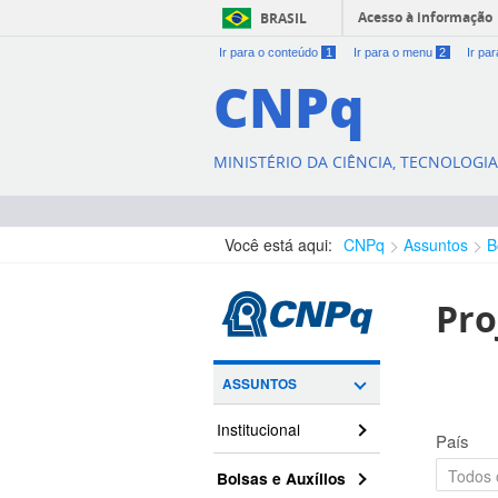
Acesso à informação
BRASIL
Ir para o conteúdo
1
Ir para o menu
2
Ir pa
CNPq
MINISTÉRIO DA CIÊNCIA, TECNOLOGI
Você está aqui:
CNPq
Assuntos
B
Pro
ASSUNTOS
Institucional
País
Bolsas e Auxílios