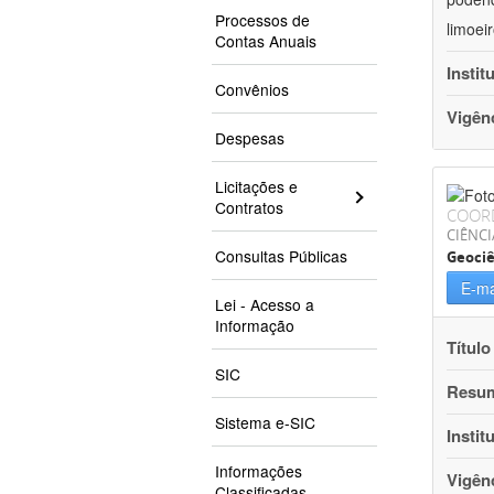
Processos de
limoei
Contas Anuais
Instit
Convênios
Vigên
Despesas
Licitações e
Contratos
COOR
CIÊNCI
Consultas Públicas
Geociê
E-ma
Lei - Acesso a
Informação
Título
SIC
Resu
Sistema e-SIC
Instit
Informações
Vigên
Classificadas