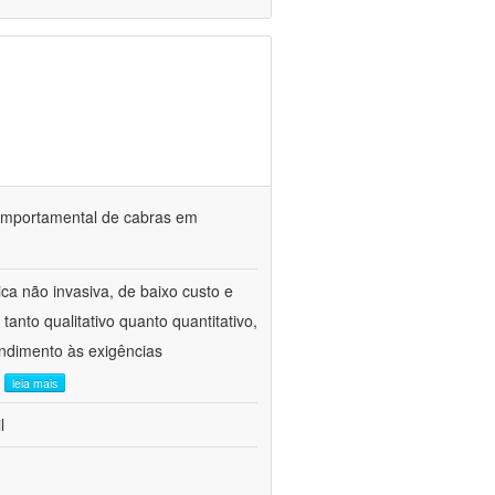
o comportamental de cabras em
ca não invasiva, de baixo custo e
tanto qualitativo quanto quantitativo,
ndimento às exigências
.
leia mais
l