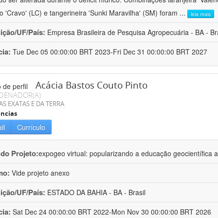
ro 'Cravo' (LC) e tangerineira 'Sunki Maravilha' (SM) foram
...
leia mais
uição/UF/País:
Empresa Brasileira de Pesquisa Agropecuária - BA - Bra
cia:
Tue Dec 05 00:00:00 BRT 2023-Fri Dec 31 00:00:00 BRT 2027
Acácia Bastos Couto Pinto
DENADOR(A)
AS EXATAS E DA TERRA
ncias
il
Currículo
 do Projeto:
expogeo virtual: popularizando a educação geocientífica a
mo:
Vide projeto anexo
uição/UF/País:
ESTADO DA BAHIA - BA - Brasil
cia:
Sat Dec 24 00:00:00 BRT 2022-Mon Nov 30 00:00:00 BRT 2026