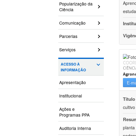
Aprend
Popularização da
Ciência
estuda
Comunicação
Instit
Vigên
Parcerias
Serviços
COOR
ACESSO À
CIÊNCI
INFORMAÇÃO
Agron
Apresentação
E-ma
Institucional
Título
cultiv
Ações e
Programas PPA
Resu
planta
Auditoria Interna
podend