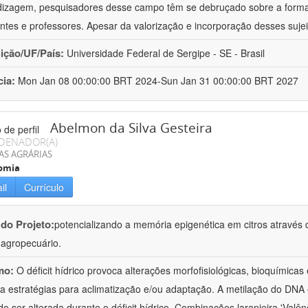
izagem, pesquisadores desse campo têm se debruçado sobre a formaç
ntes e professores. Apesar da valorização e incorporação desses sujei
uição/UF/País:
Universidade Federal de Sergipe - SE - Brasil
cia:
Mon Jan 08 00:00:00 BRT 2024-Sun Jan 31 00:00:00 BRT 2027
Abelmon da Silva Gesteira
DENADOR(A)
AS AGRÁRIAS
omia
il
Currículo
 do Projeto:
potencializando a memória epigenética em citros através d
o agropecuário.
mo:
O déficit hídrico provoca alterações morfofisiológicas, bioquímica
 a estratégias para aclimatização e/ou adaptação. A metilação do DNA 
o ser alterada durante o déficit hídrico. Combinações laranjeira 'Valên