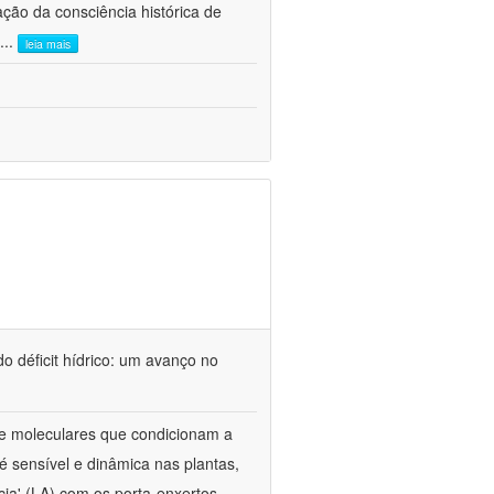
ão da consciência histórica de
...
leia mais
o déficit hídrico: um avanço no
s e moleculares que condicionam a
é sensível e dinâmica nas plantas,
cia' (LA) com os porta-enxertos