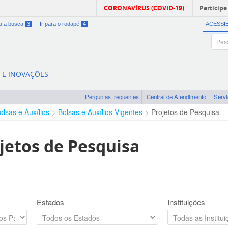
CORONAVÍRUS (COVID-19)
Participe
ra a busca
3
Ir para o rodapé
4
ACESSI
A E INOVAÇÕES
Perguntas frequentes
Central de Atendimento
Serv
olsas e Auxílios
Bolsas e Auxílios Vigentes
Projetos de Pesquisa
jetos de Pesquisa
Estados
Instituições