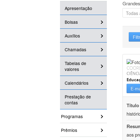
Grandes
Apresentação
Bolsas
Auxílios
Filt
Chamadas
Tabelas de
COOR
valores
CIÊNC
Educa
Calendários
E-ma
Prestação de
contas
Título
históri
Programas
Resu
Prêmios
aos pr