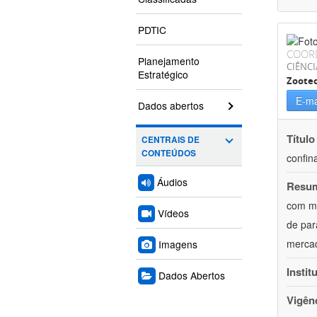
PDTIC
COOR
Planejamento
CIÊNCI
Estratégico
Zoote
E-ma
Dados abertos
Título
CENTRAIS DE
CONTEÚDOS
confin
Áudios
Resu
com mú
Vídeos
de par
mercad
Imagens
Instit
Dados Abertos
Vigên