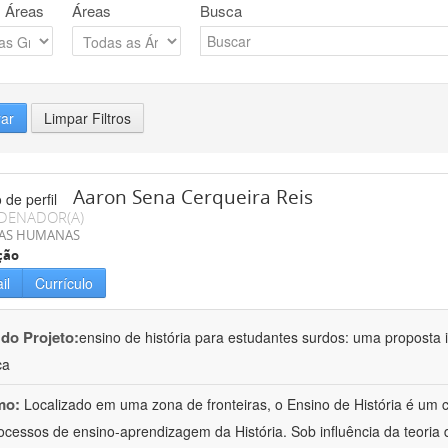
 Áreas
Áreas
Busca
rar
Limpar Filtros
Aaron Sena Cerqueira Reis
DENADOR(A)
IAS HUMANAS
ção
il
Currículo
 do Projeto:
ensino de história para estudantes surdos: uma proposta i
ca
mo:
Localizado em uma zona de fronteiras, o Ensino de História é um
ocessos de ensino-aprendizagem da História. Sob influência da teoria d