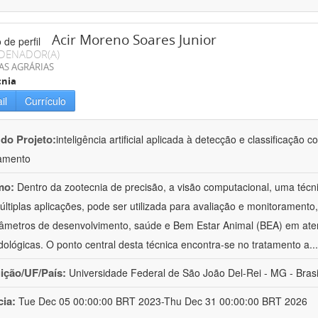
Acir Moreno Soares Junior
DENADOR(A)
AS AGRÁRIAS
cnia
il
Currículo
 do Projeto:
inteligência artificial aplicada à detecção e classificaçã
amento
mo:
Dentro da zootecnia de precisão, a visão computacional, uma técni
ltiplas aplicações, pode ser utilizada para avaliação e monitoramento, 
âmetros de desenvolvimento, saúde e Bem Estar Animal (BEA) em ate
ológicas. O ponto central desta técnica encontra-se no tratamento a
..
uição/UF/País:
Universidade Federal de São João Del-Rei - MG - Brasi
cia:
Tue Dec 05 00:00:00 BRT 2023-Thu Dec 31 00:00:00 BRT 2026