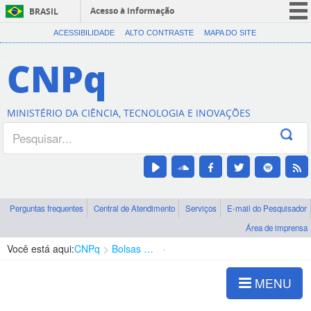
Acesso à informação
BRASIL
CORONAVÍRUS (COVID-19)
ACESSIBILIDADE
ALTO CONTRASTE
MAPA DO SITE
Participe
CNPq
Serviços
Legislação
MINISTÉRIO DA CIÊNCIA, TECNOLOGIA E INOVAÇÕES
Canais
Perguntas frequentes
Central de Atendimento
Serviços
E-mail do Pesquisador
Área de imprensa
Você está aqui:
CNPq
Bolsas e Auxílios Vigentes
Projetos de Pesquisa
MENU