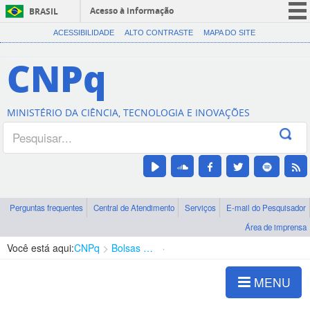
Acesso à informação
BRASIL
CORONAVÍRUS (COVID-19)
ACESSIBILIDADE
ALTO CONTRASTE
MAPA DO SITE
Participe
CNPq
Serviços
Legislação
MINISTÉRIO DA CIÊNCIA, TECNOLOGIA E INOVAÇÕES
Canais
Perguntas frequentes
Central de Atendimento
Serviços
E-mail do Pesquisador
Área de imprensa
Você está aqui:
CNPq
Bolsas e Auxílios Vigentes
Projetos de Pesquisa
MENU