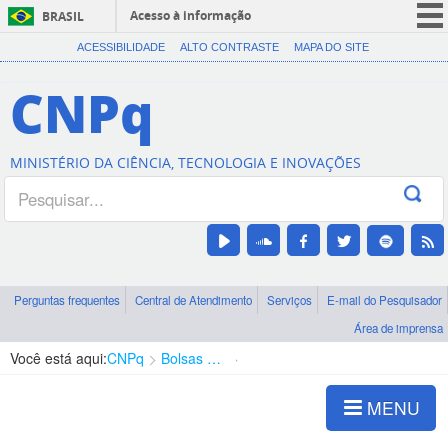
Acesso à informação
BRASIL
CORONAVÍRUS (COVID-19)
ACESSIBILIDADE
ALTO CONTRASTE
MAPA DO SITE
Participe
CNPq
Serviços
Legislação
MINISTÉRIO DA CIÊNCIA, TECNOLOGIA E INOVAÇÕES
Canais
Perguntas frequentes
Central de Atendimento
Serviços
E-mail do Pesquisador
Área de imprensa
Você está aqui:
CNPq
Bolsas e Auxílios Vigentes
Projetos de Pesquisa
MENU