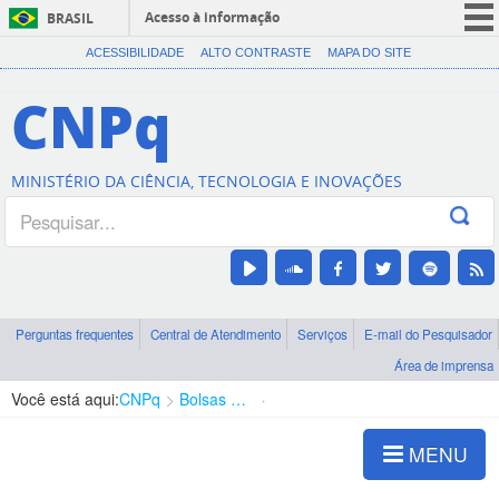
Acesso à informação
BRASIL
CORONAVÍRUS (COVID-19)
ACESSIBILIDADE
ALTO CONTRASTE
MAPA DO SITE
Participe
CNPq
Serviços
Legislação
MINISTÉRIO DA CIÊNCIA, TECNOLOGIA E INOVAÇÕES
Canais
Perguntas frequentes
Central de Atendimento
Serviços
E-mail do Pesquisador
Área de imprensa
Você está aqui:
CNPq
Bolsas e Auxílios Vigentes
Projetos de Pesquisa
MENU