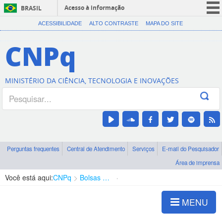
Acesso à informação
BRASIL
CORONAVÍRUS (COVID-19)
ACESSIBILIDADE
ALTO CONTRASTE
MAPA DO SITE
Participe
CNPq
Serviços
Legislação
MINISTÉRIO DA CIÊNCIA, TECNOLOGIA E INOVAÇÕES
Canais
Perguntas frequentes
Central de Atendimento
Serviços
E-mail do Pesquisador
Área de imprensa
Você está aqui:
CNPq
Bolsas e Auxílios Vigentes
Projetos de Pesquisa
MENU