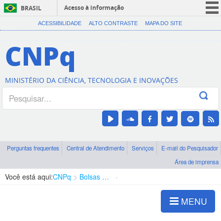
Acesso à informação
BRASIL
CORONAVÍRUS (COVID-19)
ACESSIBILIDADE
ALTO CONTRASTE
MAPA DO SITE
Participe
CNPq
Serviços
Legislação
MINISTÉRIO DA CIÊNCIA, TECNOLOGIA E INOVAÇÕES
Canais
Perguntas frequentes
Central de Atendimento
Serviços
E-mail do Pesquisador
Área de imprensa
Você está aqui:
CNPq
Bolsas e Auxílios Vigentes
Projetos de Pesquisa
MENU