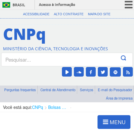
Acesso à informação
BRASIL
CORONAVÍRUS (COVID-19)
ACESSIBILIDADE
ALTO CONTRASTE
MAPA DO SITE
Participe
CNPq
Serviços
Legislação
MINISTÉRIO DA CIÊNCIA, TECNOLOGIA E INOVAÇÕES
Canais
Perguntas frequentes
Central de Atendimento
Serviços
E-mail do Pesquisador
Área de imprensa
Você está aqui:
CNPq
Bolsas e Auxílios Vigentes
Projetos de Pesquisa
MENU