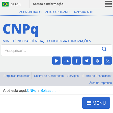
Acesso à informação
BRASIL
CORONAVÍRUS (COVID-19)
ACESSIBILIDADE
ALTO CONTRASTE
MAPA DO SITE
Participe
CNPq
Serviços
Legislação
MINISTÉRIO DA CIÊNCIA, TECNOLOGIA E INOVAÇÕES
Canais
Perguntas frequentes
Central de Atendimento
Serviços
E-mail do Pesquisador
Área de imprensa
Você está aqui:
CNPq
Bolsas e Auxílios Vigentes
Projetos de Pesquisa
MENU