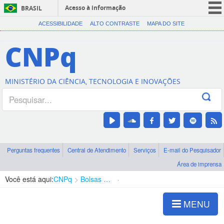
Acesso à informação
BRASIL
CORONAVÍRUS (COVID-19)
ACESSIBILIDADE
ALTO CONTRASTE
MAPA DO SITE
Participe
CNPq
Serviços
Legislação
MINISTÉRIO DA CIÊNCIA, TECNOLOGIA E INOVAÇÕES
Canais
Perguntas frequentes
Central de Atendimento
Serviços
E-mail do Pesquisador
Área de imprensa
Você está aqui:
CNPq
Bolsas e Auxílios Vigentes
Projetos de Pesquisa
MENU