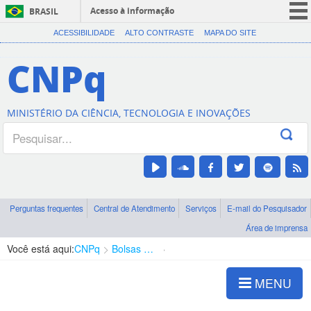
Acesso à informação
BRASIL
CORONAVÍRUS (COVID-19)
ACESSIBILIDADE
ALTO CONTRASTE
MAPA DO SITE
Participe
CNPq
Serviços
Legislação
MINISTÉRIO DA CIÊNCIA, TECNOLOGIA E INOVAÇÕES
Canais
Perguntas frequentes
Central de Atendimento
Serviços
E-mail do Pesquisador
Área de imprensa
Você está aqui:
CNPq
Bolsas e Auxílios Vigentes
Projetos de Pesquisa
MENU