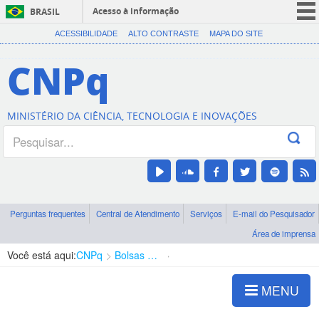
Acesso à informação
BRASIL
CORONAVÍRUS (COVID-19)
ACESSIBILIDADE
ALTO CONTRASTE
MAPA DO SITE
Participe
CNPq
Serviços
Legislação
MINISTÉRIO DA CIÊNCIA, TECNOLOGIA E INOVAÇÕES
Canais
Perguntas frequentes
Central de Atendimento
Serviços
E-mail do Pesquisador
Área de imprensa
Você está aqui:
CNPq
Bolsas e Auxílios Vigentes
Projetos de Pesquisa
MENU