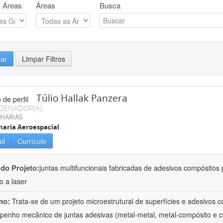
 Áreas
Áreas
Busca
rar
Limpar Filtros
Túlio Hallak Panzera
DENADOR(A)
HARIAS
aria Aeroespacial
il
Currículo
 do Projeto:
juntas multifuncionais fabricadas de adesivos compósitos 
o a laser
mo:
Trata-se de um projeto microestrutural de superfícies e adesivos 
enho mecânico de juntas adesivas (metal-metal, metal-compósito e 