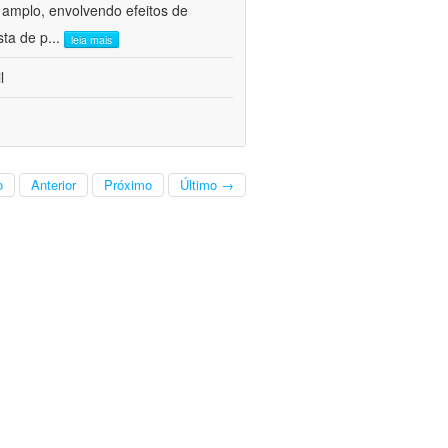
 amplo, envolvendo efeitos de
sta de p
...
leia mais
l
o
Anterior
Próximo
Último →