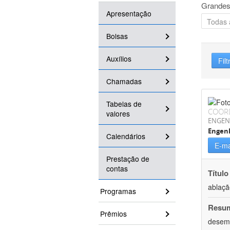
Grandes
Apresentação
Bolsas
Auxílios
Filt
Chamadas
Tabelas de
COOR
valores
ENGEN
Engenh
Calendários
E-ma
Prestação de
contas
Título
ablaçã
Programas
Resu
Prêmios
desemp