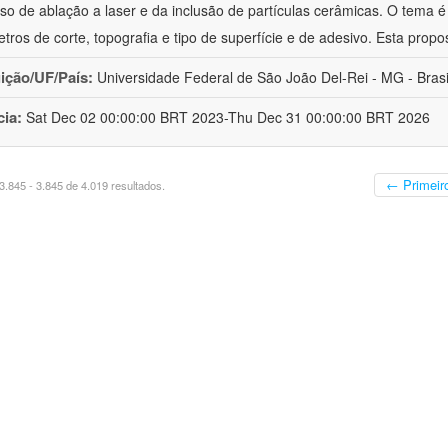
so de ablação a laser e da inclusão de partículas cerâmicas. O tema é
tros de corte, topografia e tipo de superfície e de adesivo. Esta propo
uição/UF/País:
Universidade Federal de São João Del-Rei - MG - Brasi
cia:
Sat Dec 02 00:00:00 BRT 2023-Thu Dec 31 00:00:00 BRT 2026
← Primeir
.845 - 3.845 de 4.019 resultados.