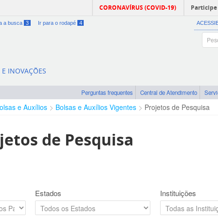
CORONAVÍRUS (COVID-19)
Participe
ra a busca
3
Ir para o rodapé
4
ACESSI
A E INOVAÇÕES
Perguntas frequentes
Central de Atendimento
Serv
olsas e Auxílios
Bolsas e Auxílios Vigentes
Projetos de Pesquisa
jetos de Pesquisa
Estados
Instituições