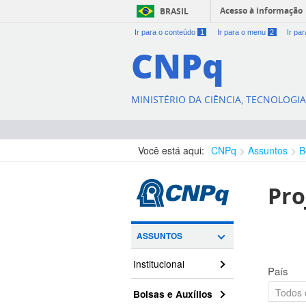
Acesso à informação
BRASIL
Ir para o conteúdo
1
Ir para o menu
2
Ir pa
CNPq
MINISTÉRIO DA CIÊNCIA, TECNOLOGI
Você está aqui:
CNPq
Assuntos
B
Pro
ASSUNTOS
Institucional
País
Bolsas e Auxílios