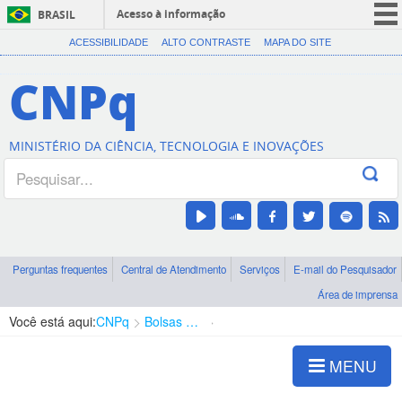
Acesso à informação
BRASIL
CORONAVÍRUS (COVID-19)
ACESSIBILIDADE
ALTO CONTRASTE
MAPA DO SITE
Participe
CNPq
Serviços
Legislação
MINISTÉRIO DA CIÊNCIA, TECNOLOGIA E INOVAÇÕES
Canais
Perguntas frequentes
Central de Atendimento
Serviços
E-mail do Pesquisador
Área de imprensa
Você está aqui:
CNPq
Bolsas e Auxílios Vigentes
Projetos de Pesquisa
MENU