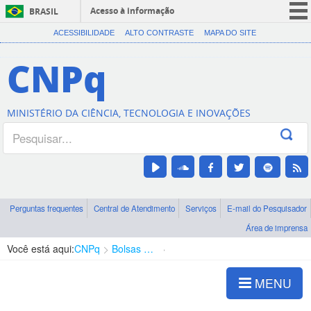
Acesso à informação
BRASIL
CORONAVÍRUS (COVID-19)
ACESSIBILIDADE
ALTO CONTRASTE
MAPA DO SITE
Participe
CNPq
Serviços
Legislação
MINISTÉRIO DA CIÊNCIA, TECNOLOGIA E INOVAÇÕES
Canais
Perguntas frequentes
Central de Atendimento
Serviços
E-mail do Pesquisador
Área de imprensa
Você está aqui:
CNPq
Bolsas e Auxílios Vigentes
Projetos de Pesquisa
MENU