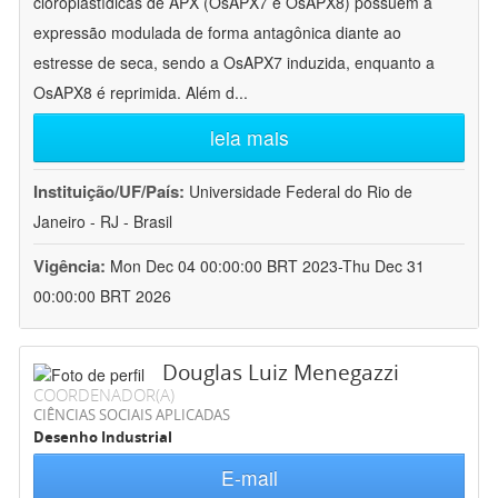
cloroplastídicas de APX (OsAPX7 e OsAPX8) possuem a
expressão modulada de forma antagônica diante ao
estresse de seca, sendo a OsAPX7 induzida, enquanto a
OsAPX8 é reprimida. Além d
...
leia mais
Instituição/UF/País:
Universidade Federal do Rio de
Janeiro - RJ - Brasil
Vigência:
Mon Dec 04 00:00:00 BRT 2023-Thu Dec 31
00:00:00 BRT 2026
Douglas Luiz Menegazzi
COORDENADOR(A)
CIÊNCIAS SOCIAIS APLICADAS
Desenho Industrial
E-mail