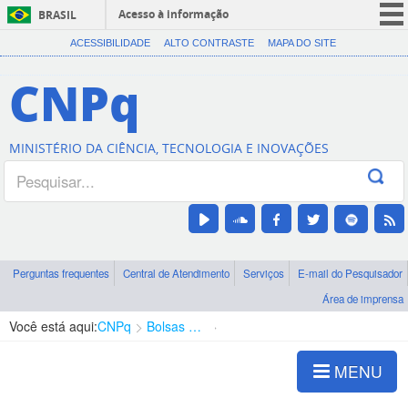
Acesso à informação
BRASIL
CORONAVÍRUS (COVID-19)
ACESSIBILIDADE
ALTO CONTRASTE
MAPA DO SITE
Participe
CNPq
Serviços
Legislação
MINISTÉRIO DA CIÊNCIA, TECNOLOGIA E INOVAÇÕES
Canais
Perguntas frequentes
Central de Atendimento
Serviços
E-mail do Pesquisador
Área de imprensa
Você está aqui:
CNPq
Bolsas e Auxílios Vigentes
Projetos de Pesquisa
MENU