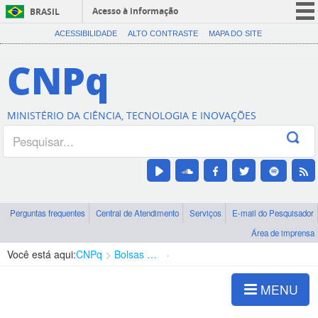
Acesso à informação
BRASIL
CORONAVÍRUS (COVID-19)
ACESSIBILIDADE
ALTO CONTRASTE
MAPA DO SITE
Participe
CNPq
Serviços
Legislação
MINISTÉRIO DA CIÊNCIA, TECNOLOGIA E INOVAÇÕES
Canais
Perguntas frequentes
Central de Atendimento
Serviços
E-mail do Pesquisador
Área de imprensa
Você está aqui:
CNPq
Bolsas e Auxílios Vigentes
Projetos de Pesquisa
MENU