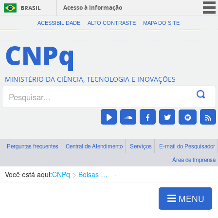
Acesso à informação
BRASIL
CORONAVÍRUS (COVID-19)
ACESSIBILIDADE
ALTO CONTRASTE
MAPA DO SITE
Participe
CNPq
Serviços
Legislação
MINISTÉRIO DA CIÊNCIA, TECNOLOGIA E INOVAÇÕES
Canais
Perguntas frequentes
Central de Atendimento
Serviços
E-mail do Pesquisador
Área de imprensa
Você está aqui:
CNPq
Bolsas e Auxílios Vigentes
Projetos de Pesquisa
MENU