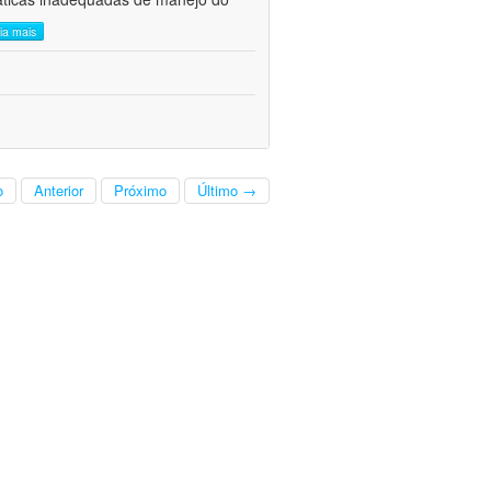
eia mais
o
Anterior
Próximo
Último →