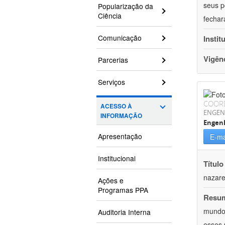
seus p
Popularização da
Ciência
fechar
Comunicação
Instit
Vigên
Parcerias
Serviços
COOR
ACESSO À
ENGEN
INFORMAÇÃO
Engenh
Apresentação
E-ma
Institucional
Título
nazare
Ações e
Programas PPA
Resu
mundo,
Auditoria Interna
esses 