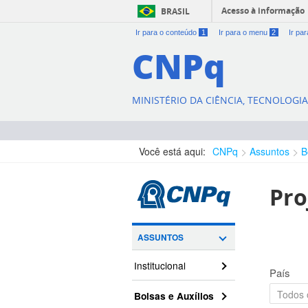
Acesso à informação
BRASIL
Ir para o conteúdo
1
Ir para o menu
2
Ir pa
CNPq
MINISTÉRIO DA CIÊNCIA, TECNOLOGI
Você está aqui:
CNPq
Assuntos
B
Pro
ASSUNTOS
Institucional
País
Bolsas e Auxílios