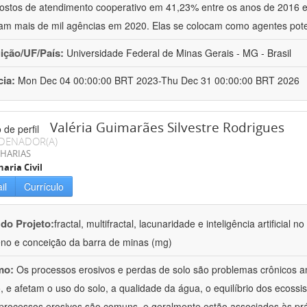
ostos de atendimento cooperativo em 41,23% entre os anos de 2016 
am mais de mil agências em 2020. Elas se colocam como agentes pote
uição/UF/País:
Universidade Federal de Minas Gerais - MG - Brasil
cia:
Mon Dec 04 00:00:00 BRT 2023-Thu Dec 31 00:00:00 BRT 2026
Valéria Guimarães Silvestre Rodrigues
DENADOR(A)
HARIAS
aria Civil
il
Currículo
 do Projeto:
fractal, multifractal, lacunaridade e inteligência artificial
no e conceição da barra de minas (mg)
mo:
Os processos erosivos e perdas de solo são problemas crônicos am
 e afetam o uso do solo, a qualidade da água, o equilíbrio dos ecossis
processos erosivos são comuns, e geralmente estão associados às pr