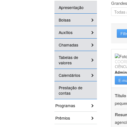
Grandes
Apresentação
Bolsas
Auxílios
Filt
Chamadas
Tabelas de
COOR
valores
CIÊNCI
Admin
Calendários
E-ma
Prestação de
contas
Título
pequen
Programas
Resu
Prêmios
agenci