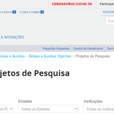
CORONAVÍRUS (COVID-19)
Participe
ra a busca
3
Ir para o rodapé
4
ACESSI
A E INOVAÇÕES
Perguntas frequentes
Central de Atendimento
Serv
olsas e Auxílios
Bolsas e Auxílios Vigentes
Projetos de Pesquisa
jetos de Pesquisa
Estados
Instituições