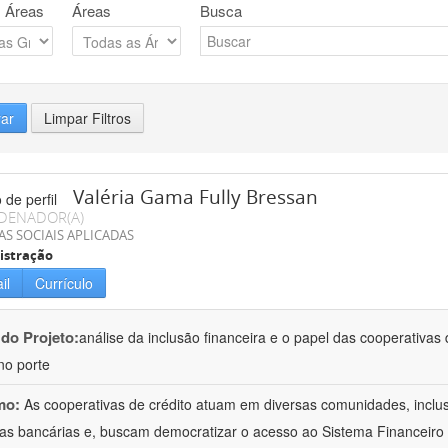
 Áreas
Áreas
Busca
rar
Limpar Filtros
Valéria Gama Fully Bressan
DENADOR(A)
AS SOCIAIS APLICADAS
istração
il
Currículo
 do Projeto:
análise da inclusão financeira e o papel das cooperativas
o porte
mo:
As cooperativas de crédito atuam em diversas comunidades, inclu
as bancárias e, buscam democratizar o acesso ao Sistema Financeiro