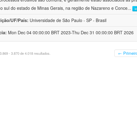
No sul do estado de Minas Gerais, na região de Nazareno e Conce
...
l
uição/UF/País:
Universidade de São Paulo - SP - Brasil
cia:
Mon Dec 04 00:00:00 BRT 2023-Thu Dec 31 00:00:00 BRT 2026
← Primeir
.869 - 3.870 de 4.018 resultados.