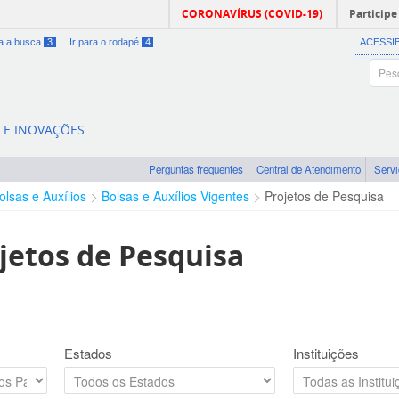
CORONAVÍRUS (COVID-19)
Participe
ra a busca
3
Ir para o rodapé
4
ACESSI
A E INOVAÇÕES
Perguntas frequentes
Central de Atendimento
Serv
olsas e Auxílios
Bolsas e Auxílios Vigentes
Projetos de Pesquisa
jetos de Pesquisa
Estados
Instituições