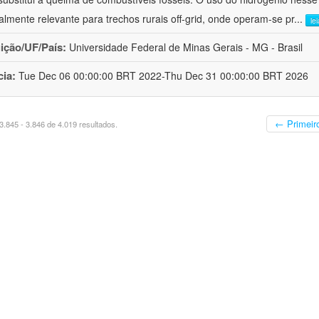
almente relevante para trechos rurais off-grid, onde operam-se pr
...
le
uição/UF/País:
Universidade Federal de Minas Gerais - MG - Brasil
cia:
Tue Dec 06 00:00:00 BRT 2022-Thu Dec 31 00:00:00 BRT 2026
← Primeir
.845 - 3.846 de 4.019 resultados.