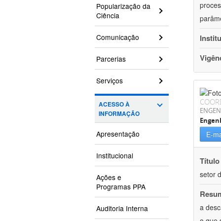
proces
Popularização da
Ciência
parâme
Comunicação
Instit
Vigên
Parcerias
Serviços
COOR
ACESSO À
ENGEN
INFORMAÇÃO
Engenh
Apresentação
E-ma
Institucional
Título
setor d
Ações e
Programas PPA
Resu
a desc
Auditoria Interna
o que 