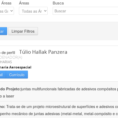
 Áreas
Áreas
Busca
rar
Limpar Filtros
Túlio Hallak Panzera
DENADOR(A)
HARIAS
aria Aeroespacial
il
Currículo
 do Projeto:
juntas multifuncionais fabricadas de adesivos compósitos 
o a laser
mo:
Trata-se de um projeto microestrutural de superfícies e adesivos 
enho mecânico de juntas adesivas (metal-metal, metal-compósito e 