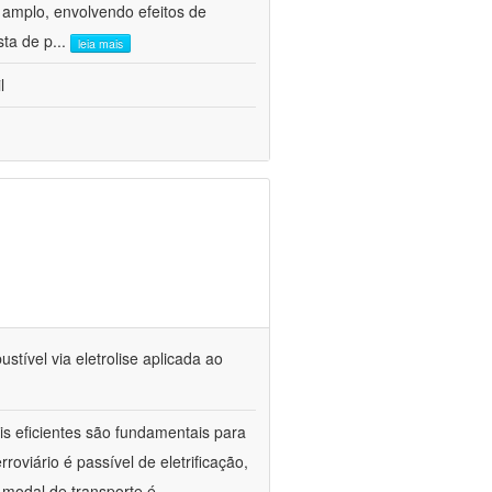
 amplo, envolvendo efeitos de
sta de p
...
leia mais
l
tível via eletrolise aplicada ao
is eficientes são fundamentais para
oviário é passível de eletrificação,
 modal de transporte é