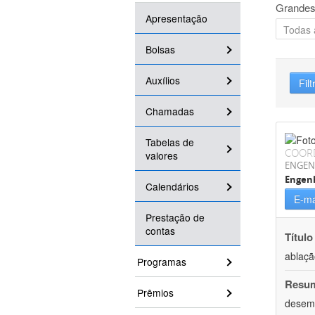
Grandes
Apresentação
Bolsas
Auxílios
Filt
Chamadas
Tabelas de
COOR
valores
ENGEN
Engenh
Calendários
E-ma
Prestação de
contas
Título
ablaçã
Programas
Resu
Prêmios
desemp