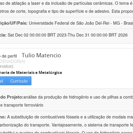
so de ablação a laser e da inclusão de partículas cerâmicas. O tema é
tros de corte, topografia e tipo de superfície e de adesivo. Esta propo
uição/UF/País:
Universidade Federal de São João Del-Rei - MG - Brasi
cia:
Sat Dec 02 00:00:00 BRT 2023-Thu Dec 31 00:00:00 BRT 2026
Tulio Matencio
DENADOR(A)
HARIAS
aria de Materiais e Metalúrgica
il
Currículo
 do Projeto:
análise da produção de hidrogênio e uso de pilhas a combus
e transporte ferroviário
mo:
A substituição de combustíveis fósseis e a utilização de modais ma
arbonização do transporte. Vantajosamente, o sistema de transporte ferr
substitui a queima de combustíveis fósseis. O uso do hidrogênio nesse