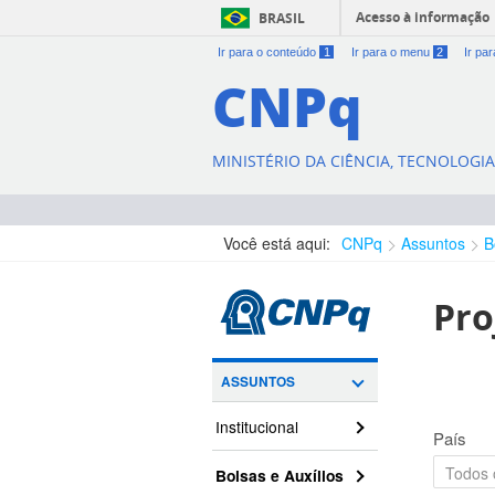
Acesso à informação
BRASIL
Ir para o conteúdo
1
Ir para o menu
2
Ir pa
CNPq
MINISTÉRIO DA CIÊNCIA, TECNOLOGI
Você está aqui:
CNPq
Assuntos
B
Pro
ASSUNTOS
Institucional
País
Bolsas e Auxílios