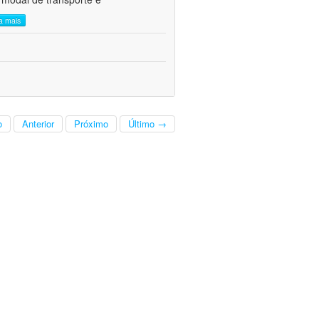
ia mais
o
Anterior
Próximo
Último →