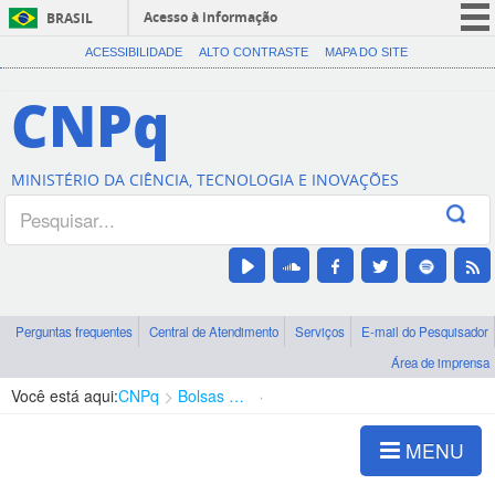
Acesso à informação
BRASIL
CORONAVÍRUS (COVID-19)
ACESSIBILIDADE
ALTO CONTRASTE
MAPA DO SITE
Participe
CNPq
Serviços
Legislação
MINISTÉRIO DA CIÊNCIA, TECNOLOGIA E INOVAÇÕES
Canais
Perguntas frequentes
Central de Atendimento
Serviços
E-mail do Pesquisador
Área de imprensa
Você está aqui:
CNPq
Bolsas e Auxílios Vigentes
Projetos de Pesquisa
MENU