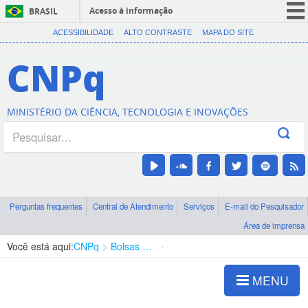
Acesso à informação
BRASIL
CORONAVÍRUS (COVID-19)
ACESSIBILIDADE
ALTO CONTRASTE
MAPA DO SITE
Participe
CNPq
Serviços
Legislação
MINISTÉRIO DA CIÊNCIA, TECNOLOGIA E INOVAÇÕES
Canais
Perguntas frequentes
Central de Atendimento
Serviços
E-mail do Pesquisador
Área de imprensa
Você está aqui:
CNPq
Bolsas e Auxílios Vigentes
Projetos de Pesquisa
MENU