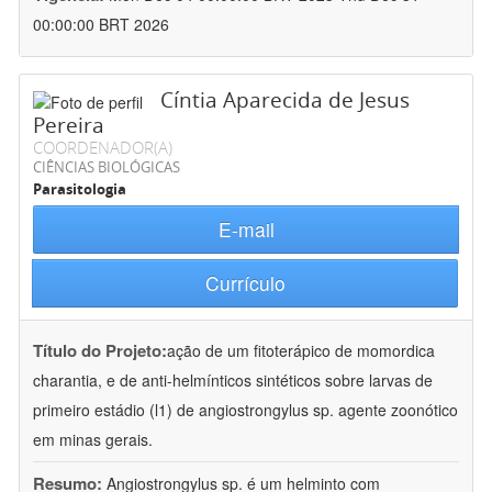
00:00:00 BRT 2026
Cíntia Aparecida de Jesus
Pereira
COORDENADOR(A)
CIÊNCIAS BIOLÓGICAS
Parasitologia
E-mail
Currículo
Título do Projeto:
ação de um fitoterápico de momordica
charantia, e de anti-helmínticos sintéticos sobre larvas de
primeiro estádio (l1) de angiostrongylus sp. agente zoonótico
em minas gerais.
Resumo:
Angiostrongylus sp. é um helminto com