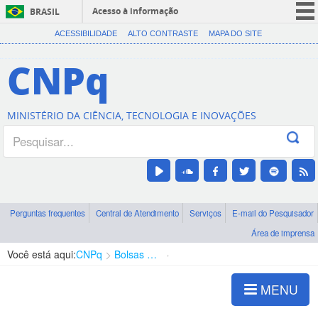
Acesso à informação
BRASIL
CORONAVÍRUS (COVID-19)
ACESSIBILIDADE
ALTO CONTRASTE
MAPA DO SITE
Participe
CNPq
Serviços
Legislação
MINISTÉRIO DA CIÊNCIA, TECNOLOGIA E INOVAÇÕES
Canais
Perguntas frequentes
Central de Atendimento
Serviços
E-mail do Pesquisador
Área de imprensa
Você está aqui:
CNPq
Bolsas e Auxílios Vigentes
Projetos de Pesquisa
MENU