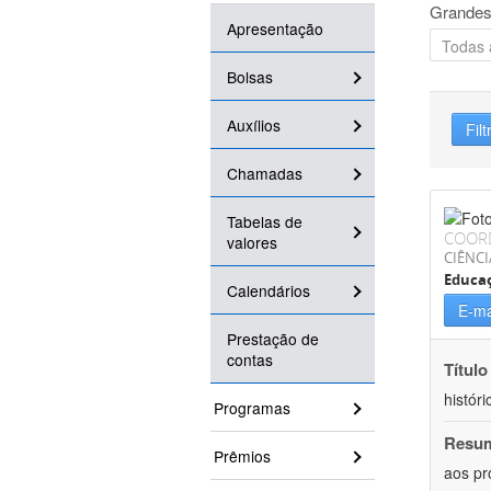
Grandes
Apresentação
Bolsas
Auxílios
Filt
Chamadas
Tabelas de
COOR
valores
CIÊNC
Educa
Calendários
E-ma
Prestação de
contas
Título
históri
Programas
Resu
Prêmios
aos pr