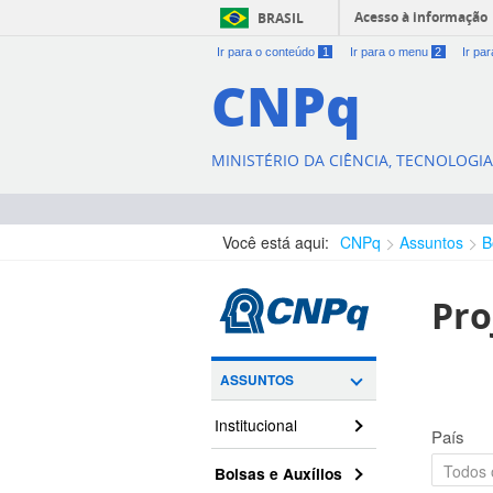
Acesso à informação
BRASIL
Ir para o conteúdo
1
Ir para o menu
2
Ir pa
CNPq
MINISTÉRIO DA CIÊNCIA, TECNOLOGI
Você está aqui:
CNPq
Assuntos
B
Pro
ASSUNTOS
Institucional
País
Bolsas e Auxílios