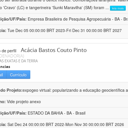
ro 'Cravo' (LC) e tangerineira 'Sunki Maravilha' (SM) foram
...
leia mais
uição/UF/País:
Empresa Brasileira de Pesquisa Agropecuária - BA - Bra
cia:
Tue Dec 05 00:00:00 BRT 2023-Fri Dec 31 00:00:00 BRT 2027
Acácia Bastos Couto Pinto
DENADOR(A)
AS EXATAS E DA TERRA
ncias
il
Currículo
 do Projeto:
expogeo virtual: popularizando a educação geocientífica a
mo:
Vide projeto anexo
uição/UF/País:
ESTADO DA BAHIA - BA - Brasil
cia:
Sat Dec 24 00:00:00 BRT 2022-Mon Nov 30 00:00:00 BRT 2026