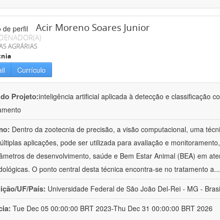
Acir Moreno Soares Junior
DENADOR(A)
AS AGRÁRIAS
cnia
il
Currículo
 do Projeto:
inteligência artificial aplicada à detecção e classificaçã
amento
mo:
Dentro da zootecnia de precisão, a visão computacional, uma técni
ltiplas aplicações, pode ser utilizada para avaliação e monitoramento, 
âmetros de desenvolvimento, saúde e Bem Estar Animal (BEA) em ate
ológicas. O ponto central desta técnica encontra-se no tratamento a
..
uição/UF/País:
Universidade Federal de São João Del-Rei - MG - Brasi
cia:
Tue Dec 05 00:00:00 BRT 2023-Thu Dec 31 00:00:00 BRT 2026