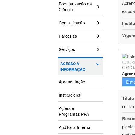
Aprend
Popularização da
Ciência
estuda
Comunicação
Instit
Vigên
Parcerias
Serviços
COOR
ACESSO À
CIÊNCI
INFORMAÇÃO
Agron
Apresentação
E-ma
Institucional
Título
cultiv
Ações e
Programas PPA
Resu
planta
Auditoria Interna
podend