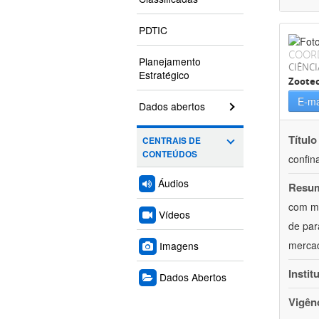
PDTIC
COOR
Planejamento
CIÊNCI
Estratégico
Zoote
E-ma
Dados abertos
Título
CENTRAIS DE
CONTEÚDOS
confin
Áudios
Resu
com mú
Vídeos
de par
mercad
Imagens
Instit
Dados Abertos
Vigên