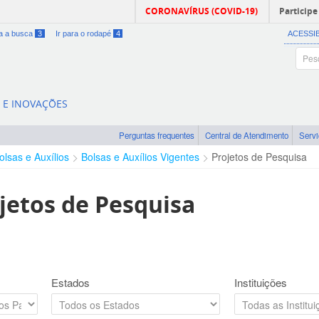
CORONAVÍRUS (COVID-19)
Participe
ra a busca
3
Ir para o rodapé
4
ACESSI
A E INOVAÇÕES
Perguntas frequentes
Central de Atendimento
Serv
olsas e Auxílios
Bolsas e Auxílios Vigentes
Projetos de Pesquisa
jetos de Pesquisa
Estados
Instituições