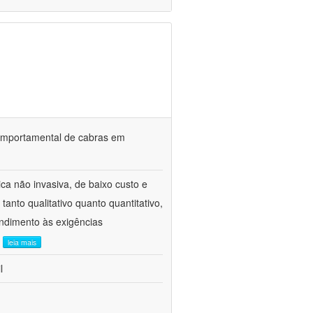
o comportamental de cabras em
ca não invasiva, de baixo custo e
tanto qualitativo quanto quantitativo,
ndimento às exigências
.
leia mais
l