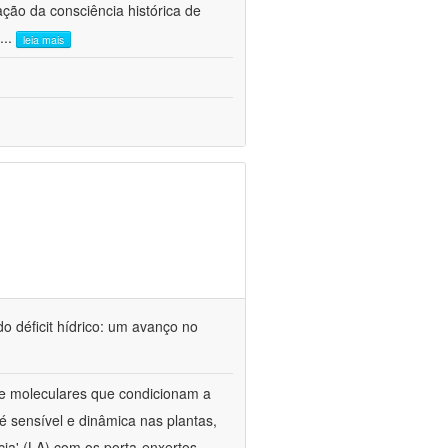
ão da consciência histórica de
...
leia mais
o déficit hídrico: um avanço no
s e moleculares que condicionam a
é sensível e dinâmica nas plantas,
cia' (LA) com os porta-enxertos