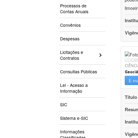
Processos de
limoei
Contas Anuais
Instit
Convênios
Vigên
Despesas
Licitações e
Contratos
COOR
CIÊNCI
Consultas Públicas
Geociê
E-ma
Lei - Acesso a
Informação
Título
SIC
Resu
Sistema e-SIC
Instit
Informações
Vigên
Classificadas