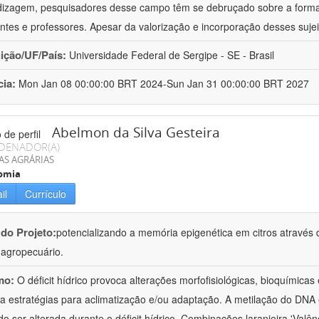
izagem, pesquisadores desse campo têm se debruçado sobre a formaç
ntes e professores. Apesar da valorização e incorporação desses sujei
uição/UF/País:
Universidade Federal de Sergipe - SE - Brasil
cia:
Mon Jan 08 00:00:00 BRT 2024-Sun Jan 31 00:00:00 BRT 2027
Abelmon da Silva Gesteira
DENADOR(A)
AS AGRÁRIAS
omia
il
Currículo
 do Projeto:
potencializando a memória epigenética em citros através d
o agropecuário.
mo:
O déficit hídrico provoca alterações morfofisiológicas, bioquímica
 a estratégias para aclimatização e/ou adaptação. A metilação do DNA 
o ser alterada durante o déficit hídrico. Combinações laranjeira 'Valên