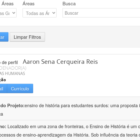
 Áreas
Áreas
Busca
rar
Limpar Filtros
Aaron Sena Cerqueira Reis
DENADOR(A)
IAS HUMANAS
ção
il
Currículo
 do Projeto:
ensino de história para estudantes surdos: uma proposta i
ca
mo:
Localizado em uma zona de fronteiras, o Ensino de História é um
ocessos de ensino-aprendizagem da História. Sob influência da teoria d